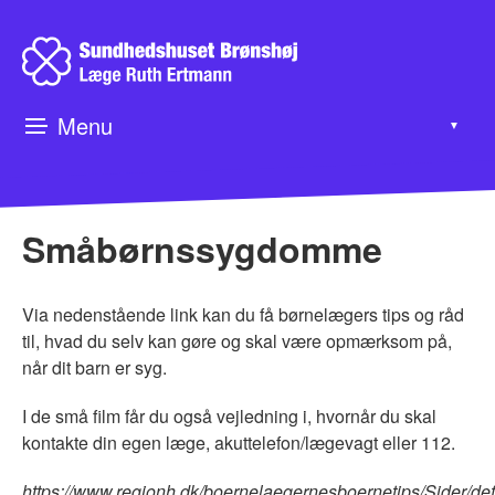
Menu
▼
▼
Småbørnssygdomme
▼
Via nedenstående link kan du få børnelægers tips og råd
til, hvad du selv kan gøre og skal være opmærksom på,
når dit barn er syg.
I de små film får du også vejledning i, hvornår du skal
kontakte din egen læge, akuttelefon/lægevagt eller 112.
https://www.regionh.dk/boernelaegernesboernetips/Sider/def