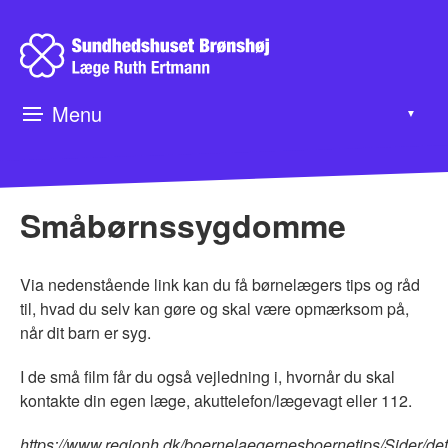
Menu
▼
▼
Småbørnssygdomme
▼
Via nedenstående link kan du få børnelægers tips og råd
til, hvad du selv kan gøre og skal være opmærksom på,
når dit barn er syg.
I de små film får du også vejledning i, hvornår du skal
kontakte din egen læge, akuttelefon/lægevagt eller 112.
https://www.regionh.dk/boernelaegernesboernetips/Sider/def